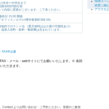
NHKスペ
生1年生〜中学生まで
絶壁に挑
降3000円割引有
アラスカ
より内容に変更がございます。ご了承ください。
終日 15:00 開催
オフィスノルテ(小樽市春香町388-26)
敷地内でのテント泊 (悪天候時は山小屋の可能性あり)
・温泉入浴料・飲料・教材費は含まれています。
・FAX申込書
AX・メール・webサイトにてお願いいたします。※ 各回
いただきます。
Contact よりお問い合わせ・ご予約ください。皆様のご参加