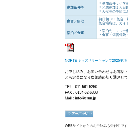
＊参加条件：小学
参加条件等
＊兄弟参加２人目以
＊天候等の事情に
初日朝 8:00集合 最
集合／
解散
集合場所は、ガイド
＊宿泊先：ノルテ
宿泊／食事
＊食事・傷害保険
NORTE キッズサマーキャンプ2025要項
お申し込み、お問い合わせはお電話・F
とも定員になり次第締め切り通させて
TEL : 011-561-5250
FAX : 0134-62-6808
Mail : info@crun.jp
WEBサイトからのお申込みも受付中です。