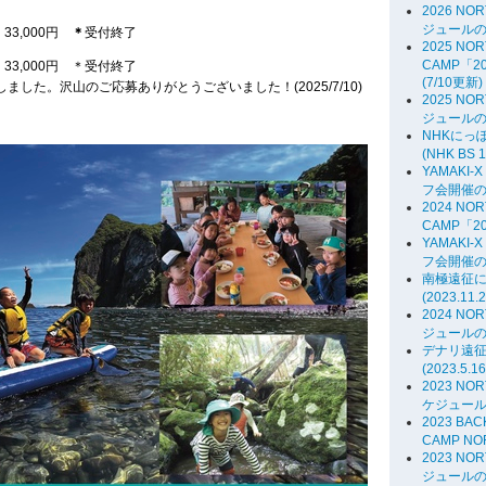
2026 NO
ジュール
日 33,000円
＊
受付終了
2025 NOR
CAMP「
3日 33,000円 ＊受付終了
(7/10更新)
した。沢山のご応募ありがとうございました！(2025/7/10)
2025 NO
ジュールの
NHKにっ
(NHK BS 1
YAMAKI-X
フ会開催
2024 NOR
CAMP「
YAMAKI-X
フ会開催
南極遠征
(2023.11.
2024 NO
ジュールの
デナリ遠
(2023.5.
2023 NO
ケジュー
2023 BA
CAMP NOR
2023 NO
ジュールのお