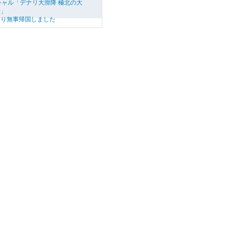
シャル「デナリ大滑降 極北の大
む」
より無事帰国しました