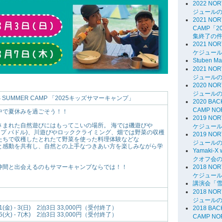
2022 NO
ジュール
2021 NOR
CAMP「
集終了の件
2021 NO
ケジュー
Stuben Ma
2021 NO
ジュールのお
2020 NO
ジュールのお
IDS SUMMER CAMP 「2025キッズサマーキャンプ」
2020 BA
CAMP NO
中で夏休みを過ごそう！！
2019 NO
さまれた自然遊びにはもってこいの場所。 海では磯遊びや
ケジュー
アップ パドル)、川遊びやロッククライミング、畑では野菜の収穫
2019 NO
たちで収穫したとれたて野菜を使った料理体験などな
ジュール
と感動を共有し、自然との上手なつきあい方を楽しみながら学
Yamaki-
クオフ会
2018 NO
仲間と出会えるのもサマーキャンプならでは！！
ケジュー
講演会「
2018 NO
ジュールの
01(金) - 3(日) 2泊3日 33,000円（受付終了）
2018 BA
05(火) - 7(木) 2泊3日 33,000円（受付終了）
CAMP NOR