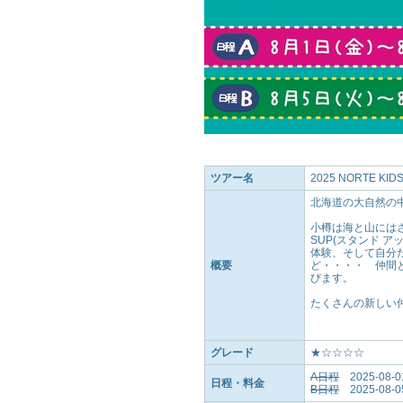
ツアー名
2025 NORTE K
北海道の大自然の
小樽は海と山には
SUP(スタンド 
体験、そして自分
概要
ど・・・・ 仲間
びます。
たくさんの新しい
グレード
★☆☆☆☆
A日程
2025-08-
日程・料金
B日程
2025-08-